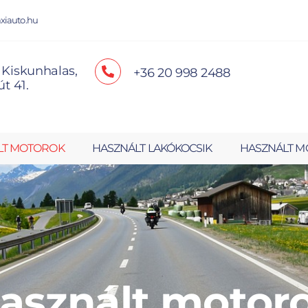
xiauto.hu
 Kiskunhalas,
+36 20 998 2488
út 41.
LT MOTOROK
HASZNÁLT LAKÓKOCSIK
HASZNÁLT M
asznált motor