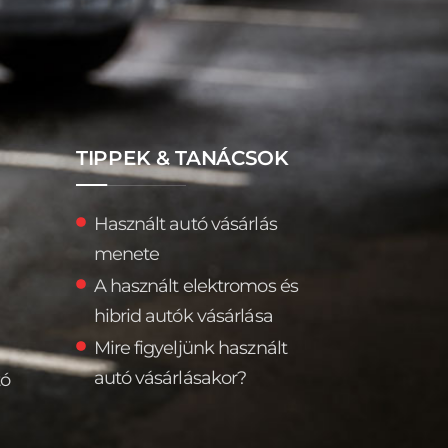
TIPPEK & TANÁCSOK
Használt autó vásárlás
menete
A használt elektromos és
hibrid autók vásárlása
Mire figyeljünk használt
autó vásárlásakor?
tó