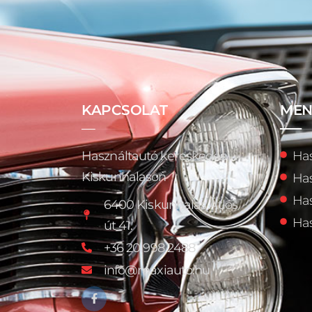
KAPCSOLAT
ME
Használtautó kereskedés
Has
Kiskunhalason
Has
Has
6400 Kiskunhalas Átlós
Has
út 41.
+36 20 998 2488
info@maxiauto.hu