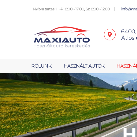
Nyitva tartás : H-P : 8:00 - 17:00, Sz: 8:00 - 12:00
info@ma
6400,
Átlós 
RÓLUNK
HASZNÁLT AUTÓK
HASZNÁ
H