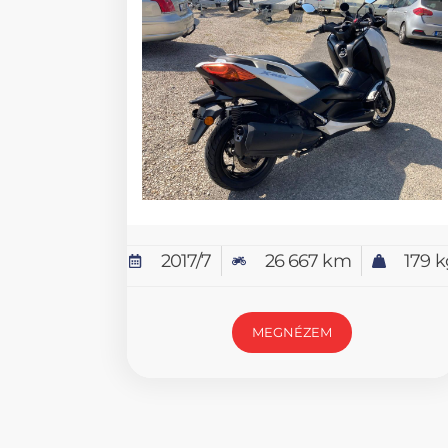
2017/7
26 667 km
179 k
MEGNÉZEM