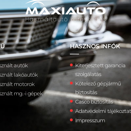
NÜ
HASZNOS INFÓK
znált autók
Kiterjesztett garancia
szolgálatás
znált lakóautók
Kötelező gépjármű
znált motorok
biztosítás
znált mg.-i gépek
Casco biztosítás
Adatvédelmi tájékozta
Impresszum