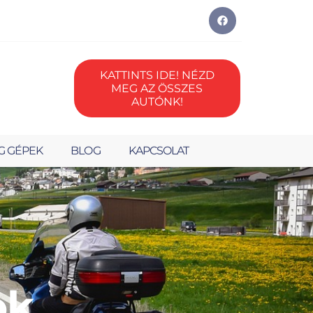
KATTINTS IDE! NÉZD
MEG AZ ÖSSZES
AUTÓNK!
G GÉPEK
BLOG
KAPCSOLAT
ok