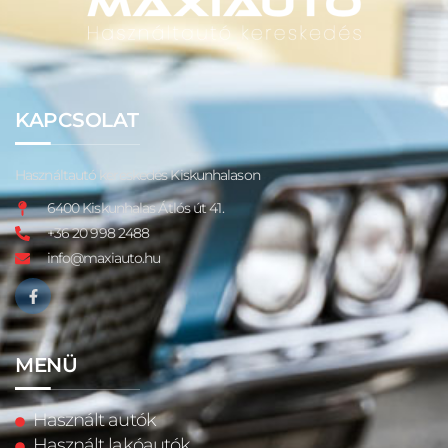
KAPCSOLAT
Használtautó kereskedés Kiskunhalason
6400 Kiskunhalas Átlós út 41.
+36 20 998 2488
info@maxiauto.hu
MENÜ
Használt autók
Használt lakóautók