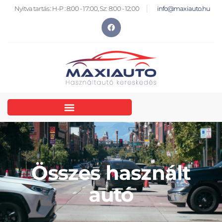
Nyitva tartás : H-P : 8:00 - 17:00, Sz: 8:00 - 12:00
info@maxiauto.hu
Összes használt
autó