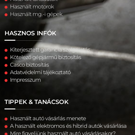
Használt motorok
Használt mg.-i gépek
HASZNOS INFÓK
Kiterjesztett garancia szolgálatás
Kötelező gépjármű biztosítás
Casco biztosítás
Adatvédelmi tájékoztató
Impresszum
TIPPEK & TANÁCSOK
Használt autó vásárlás menete
A használt elektromos és hibrid autók vásárlása
Mire figyeljünk használt autó vásárlásakor?